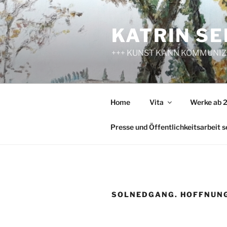
Zum
Inhalt
KATRIN SE
springen
+++ KUNST KANN KOMMUNIZ
Home
Vita
Werke ab 
Presse und Öffentlichkeitsarbeit s
SOLNEDGANG. HOFFNUN