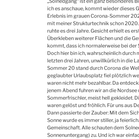
„Solnedgang“ ist ein ganz besonderes Bi
ich es anschaue, kommt wieder dieses Ge
Erlebnis im grauen Corona-Sommer 202
mit meiner Strukturtechnik schon 2020
ruhte es drei Jahre. Gesicht erhielt es e
Überkleben weiterer Flächen und die Ge
kommt, dass ich normalerweise bei der S
Doch hier bin ich, wahrscheinlich durch
letzten drei Jahren, unwillkürlich in die 
Sommer 20 stand durch Corona die Welt
geglaubter Urlaubsplatz fiel plötzlich 
waren nicht mehr bezahlbar. Da entdeck
jenem Abend fuhren wir an die Nordsee u
Sommerfrischler, meist hell gekleidet. Di
waren gelöst und fröhlich. Für uns aus 
Dann passierte der Zauber: Mit dem Si
Sonne wurde es immer stiller, ja feierlich
Gemeinschaft. Alle schauten dem Solne
Sonnenuntergang) zu. Und ich war einfach