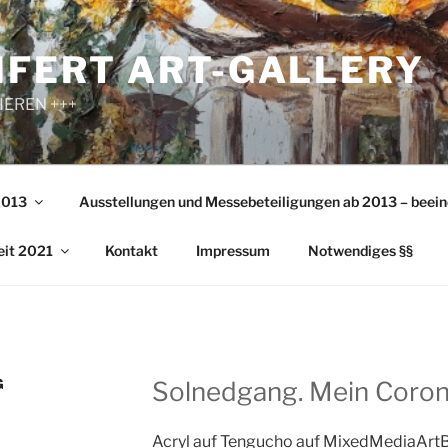
IFERT ART-GALLERY
IEREN +++
2013
Ausstellungen und Messebeteiligungen ab 2013 – beein
eit 2021
Kontakt
Impressum
Notwendiges §§
G
Solnedgang. Mein Cor
Acryl auf Tengucho auf MixedMediaAr