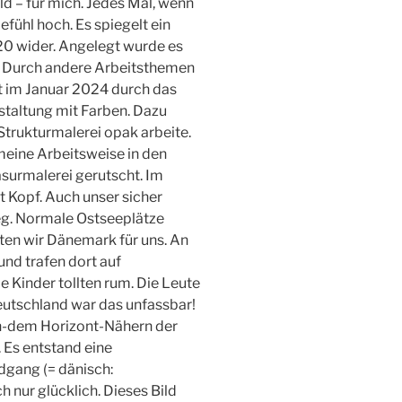
ld – für mich. Jedes Mal, wenn
fühl hoch. Es spiegelt ein
0 wider. Angelegt wurde es
. Durch andere Arbeitsthemen
rst im Januar 2024 durch das
staltung mit Farben. Dazu
trukturmalerei opak arbeite.
 meine Arbeitsweise in den
Lasurmalerei gerutscht. Im
 Kopf. Auch unser sicher
weg. Normale Ostseeplätze
ten wir Dänemark für uns. An
nd trafen dort auf
e Kinder tollten rum. Die Leute
Deutschland war das unfassbar!
ch-dem Horizont-Nähern der
. Es entstand eine
dgang (= dänisch:
 nur glücklich. Dieses Bild